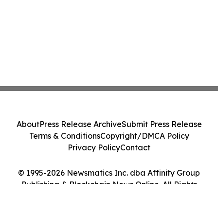
About
Press Release Archive
Submit Press Release
Terms & Conditions
Copyright/DMCA Policy
Privacy Policy
Contact
© 1995-2026 Newsmatics Inc. dba Affinity Group
Publishing & Blockchain News Online. All Rights
Reserved.
Cookie Settings / Your Privacy Choices