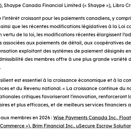
), Shaype Canada Financial Limited (« Shaype »), Libro Cr
intérêt croissant pour les paiements canadiens, y compris 
si que les récentes modifications législatives à la Loi c
vertu de la loi, les modifications récentes élargissent l’ad
tés associées aux paiements de détail, aux coopératives d
sation exploitant des systèmes de paiement désignés en v
dmissibilité des membres offre à une plus grande variété d
.
silient est essentiel à la croissance économique et à la co
ances et du Revenu national. « La croissance continue d
ationales critiques favoriseront l'innovation, renforceront 
taires et plus efficaces, et de meilleurs services financiers
eaux membres en 2026 :
Wise Payments Canada Inc., Float 
Commerce »), Brim Financial Inc.
,
uSecure Escrow Solution