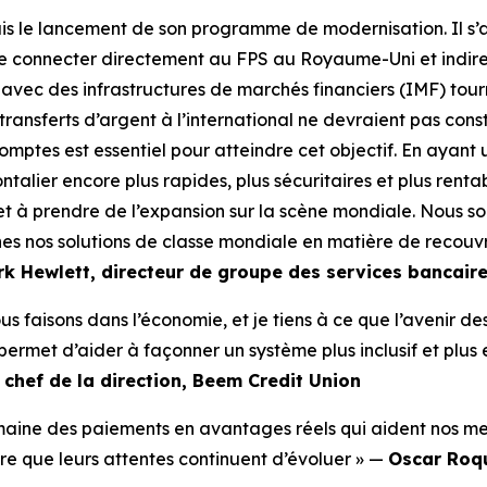
s le lancement de son programme de modernisation. Il s’
se connecter directement au FPS au Royaume-Uni et indi
 avec des infrastructures de marchés financiers (IMF) tour
ransferts d’argent à l’international ne devraient pas const
omptes est essentiel pour atteindre cet objectif. En ayant 
ntalier encore plus rapides, plus sécuritaires et plus renta
et à prendre de l’expansion sur la scène mondiale. Nous s
es nos solutions de classe mondiale en matière de recouv
k Hewlett, directeur de groupe des services bancaires
us faisons dans l’économie, et je tiens à ce que l’avenir 
rmet d’aider à façonner un système plus inclusif et plus e
 chef de la direction, Beem Credit Union
domaine des paiements en avantages réels qui aident nos m
ure que leurs attentes continuent d’évoluer » —
Oscar Roqu