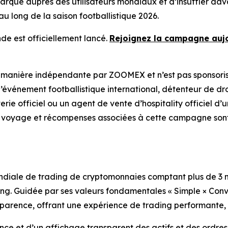
a marque auprès des utilisateurs mondiaux et d’insuffler d
au long de la saison footballistique 2026.
 est officiellement lancé.
Rejoignez la campagne auj
manière indépendante par ZOOMEX et n’est pas sponsoris
vénement footballistique international, détenteur de droi
etterie officiel ou un agent de vente d’hospitality officie
e voyage et récompenses associées à cette campagne sont
iale de trading de cryptomonnaies comptant plus de 3 mill
ding. Guidée par ses valeurs fondamentales « Simple × Co
ansparence, offrant une expérience de trading performante, 
e et d’un affichage transparent des actifs et des ordre