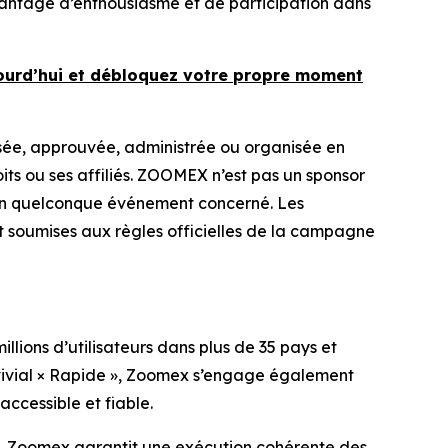
avantage d’enthousiasme et de participation dans
ourd’hui et débloquez votre propre moment
ée, approuvée, administrée ou organisée en
ts ou ses affiliés. ZOOMEX n’est pas un sponsor
l d’un quelconque événement concerné. Les
 soumises aux règles officielles de la campagne
ions d’utilisateurs dans plus de 35 pays et
nvivial × Rapide », Zoomex s’engage également
accessible et fiable.
s, Zoomex garantit une exécution cohérente des