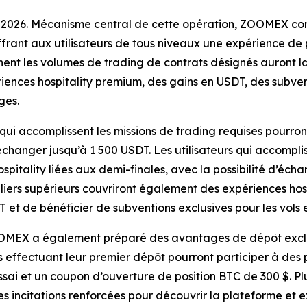
 2026. Mécanisme central de cette opération, ZOOMEX com
offrant aux utilisateurs de tous niveaux une expérience de 
nent les volumes de trading de contrats désignés auront la 
ences hospitality premium, des gains en USDT, des subven
ges.
s qui accomplissent les missions de trading requises pourro
changer jusqu’à 1 500 USDT. Les utilisateurs qui accompli
pitality liées aux demi-finales, avec la possibilité d’éch
ers supérieurs couvriront également des expériences hospi
T et de bénéficier de subventions exclusives pour les vols 
OOMEX a également préparé des avantages de dépôt exclusi
s effectuant leur premier dépôt pourront participer à d
essai et un coupon d’ouverture de position BTC de 300 $. Pl
 incitations renforcées pour découvrir la plateforme et e