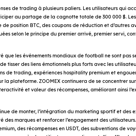
s de trading à plusieurs paliers. Les utilisateurs qui ac
ciper au partage de la cagnotte totale de 300 000 $. L
e de position BTC, des coupons de réduction et d’autres a
ribuées selon le principe du premier arrivé, premier servi,
que les événements mondiaux de football ne sont pas seu
 tisser des liens émotionnels plus forts avec les utilisate
s de trading, expériences hospitality premium et engouem
a plateforme. ZOOMEX continuera de se concentrer sur les
eractivité et valeur des récompenses, améliorant ainsi l’
tinue de monter, l’intégration du marketing sportif et des
lité des marques et renforcer l’engagement des utilisateurs
emium, des récompenses en USDT, des subventions de vo