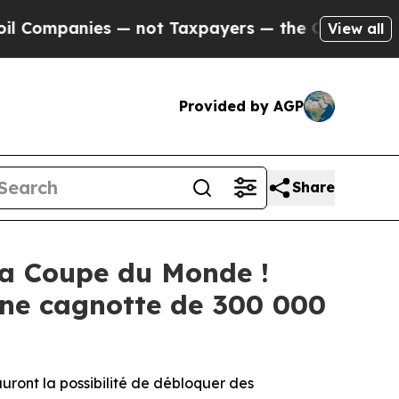
s — not Taxpayers — the Chance to Cash in on Pu
View all
Provided by AGP
Share
la Coupe du Monde !
ne cagnotte de 300 000
auront la possibilité de débloquer des