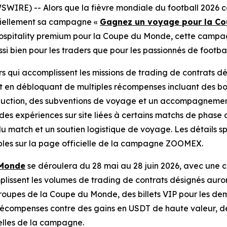
WIRE) -- Alors que la fièvre mondiale du football 2026 c
ciellement sa campagne «
Gagnez un voyage pour la Co
ospitality premium pour la Coupe du Monde, cette campagn
i bien pour les traders que pour les passionnés de footbal
s qui accomplissent les missions de trading de contrats dés
t en débloquant de multiples récompenses incluant des bo
duction, des subventions de voyage et un accompagnement
des expériences sur site liées à certains matchs de phase 
r du match et un soutien logistique de voyage. Les détails 
nibles sur la page officielle de la campagne ZOOMEX.
 Monde
se déroulera du 28 mai au 28 juin 2026, avec une c
plissent les volumes de trading de contrats désignés auro
roupes de la Coupe du Monde, des billets VIP pour les demi-
 récompenses contre des gains en USDT de haute valeur, d
elles de la campagne.