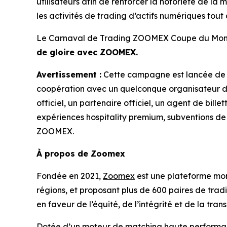
utilisateurs afin de renforcer la notoriété de l
les activités de trading d’actifs numériques tout 
Le Carnaval de Trading ZOOMEX Coupe du Monde
de gloire avec ZOOMEX.
Avertissement :
Cette campagne est lancée de 
coopération avec un quelconque organisateur d’é
officiel, un partenaire officiel, un agent de bill
expériences hospitality premium, subventions d
ZOOMEX.
À propos de Zoomex
Fondée en 2021,
Zoomex
est une plateforme mond
régions, et proposant plus de 600 paires de tra
en faveur de l’équité, de l’intégrité et de la tr
Dotée d’un moteur de matching haute performanc