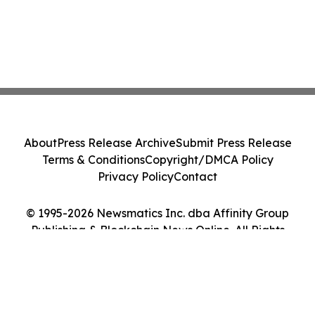
About
Press Release Archive
Submit Press Release
Terms & Conditions
Copyright/DMCA Policy
Privacy Policy
Contact
© 1995-2026 Newsmatics Inc. dba Affinity Group
Publishing & Blockchain News Online. All Rights
Reserved.
Cookie Settings / Your Privacy Choices