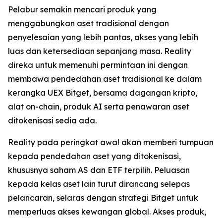
Pelabur semakin mencari produk yang
menggabungkan aset tradisional dengan
penyelesaian yang lebih pantas, akses yang lebih
luas dan ketersediaan sepanjang masa. Reality
direka untuk memenuhi permintaan ini dengan
membawa pendedahan aset tradisional ke dalam
kerangka UEX Bitget, bersama dagangan kripto,
alat on-chain, produk AI serta penawaran aset
ditokenisasi sedia ada.
Reality pada peringkat awal akan memberi tumpuan
kepada pendedahan aset yang ditokenisasi,
khususnya saham AS dan ETF terpilih. Peluasan
kepada kelas aset lain turut dirancang selepas
pelancaran, selaras dengan strategi Bitget untuk
memperluas akses kewangan global. Akses produk,