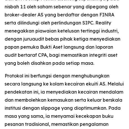
nisbah 1:1 oleh saham sebenar yang dipegang oleh
broker-dealer AS yang berdaftar dengan FINRA
serta dilindungi oleh perlindungan SIPC. Reality
menegakkan piawaian ketelusan tertinggi industri,
dengan juruaudit bebas pihak ketiga menyediakan
papan pemuka Bukti Aset langsung dan laporan
audit bertaraf CPA, bagi memastikan integriti aset
yang boleh disahkan pada setiap masa.
Protokol ini berfungsi dengan menghubungkan
secara langsung ke kolam kecairan ekuiti AS. Melalui
pendekatan ini, ia menyediakan kecairan mendalam
dan membolehkan kemasukan serta keluar berskala
institusi dengan slippage yang dioptimumkan. Pada
masa yang sama, ia menyamai kecekapan buku
pesanan tradisional, memastikan pengalaman