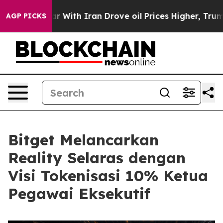
s war With Iran Drove oil Prices Higher, Trump Gave 
AGP PICKS
Bitget Melancarkan
Reality Selaras dengan
Visi Tokenisasi 10% Ketua
Pegawai Eksekutif